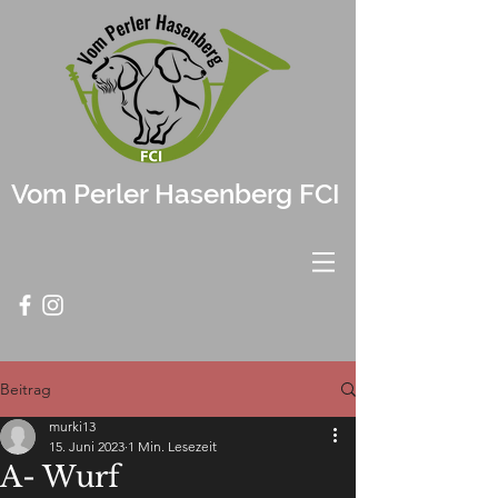
Vom Perler Hasenberg FCI
Beitrag
murki13
15. Juni 2023
1 Min. Lesezeit
A- Wurf