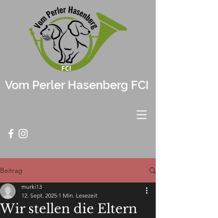
Vom Perler Hasenberg FCI
Beitrag
murki13
12. Sept. 2025
1 Min. Lesezeit
Wir stellen die Eltern