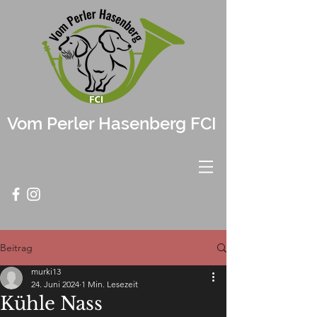
Vom Perler Hasenberg FCI
Beitrag
murki13
24. Juni 2024
1 Min. Lesezeit
Kühle Nass