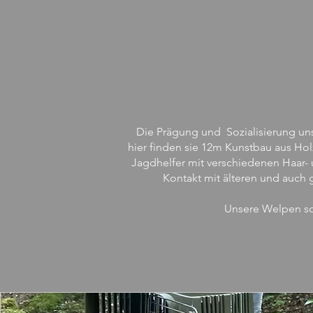
Die Prägung und Sozialisierung uns
hier finden sie 12m Kunstbau aus Ho
Jagdhelfer mit
verschiedenen
Haar- 
Kontakt mit älteren und auch 
Unsere Welpen sol