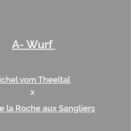
A- Wurf
ichel
vom Theeltal
x
de la Roche aux Sangliers