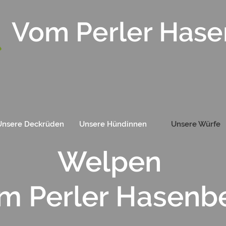
Vom Perler Hase
Unsere Deckrüden
Unsere Hündinnen
Unsere Würfe
Welpen
om
Perler Hasenb